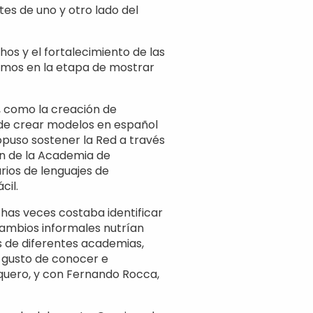
es de uno y otro lado del
hos y el fortalecimiento de las
camos en la etapa de mostrar
d, como la creación de
d de crear modelos en español
opuso sostener la Red a través
ón de la Academia de
arios de lenguajes de
cil.
has veces costaba identificar
rcambios informales nutrían
s de diferentes academias,
l gusto de conocer e
iquero, y con Fernando Rocca,