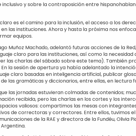
 inclusivo y sobre la contraposición entre hispanohablant
laro es el camino para la inclusión, el acceso a los derec
 en las instituciones. Ahora y hasta la próxima nos enfo
formar equipos.
antiago Muñoz Machado, adelantó futuras acciones de la Re
nguaje claro para las instituciones, así como la necesida
ver las charlas del sábado sobre este tema). También pr
. En la sesión de apertura ya había adelantado la intenci
aje claro basadas en inteligencia artificial, publicar glos
de las gramáticas y diccionarios, entre ellas, en lectura fá
que las jornadas estuvieran colmadas de contenidos; muc
ación recibida, pero las charlas en los cortes y los inte
espacios valiosos: compartimos las mesas con integrante
os de correctoras y correctores. Entre ellos, tuvimos e
municaciones de la RAE y directora de la Fundéu, Olivia P
 Argentina.